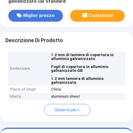
galvanizzato GB Standard
Miglior prezzo
Contattaci
Descrizione Di Prodotto
1.2 mm di lamiere di copertura in
alluminio galvanizzato
,
Fogli di copertura in alluminio
Evidenziare
galvanizzato GB
,
1.2 mm lamiera di alluminio
galvanizzata
Place of Origin
China
Marca
aluminium sheet
Osservi più