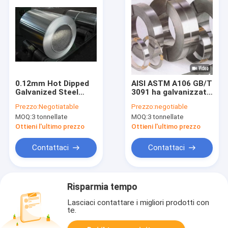
0.12mm Hot Dipped
AISI ASTM A106 GB/T
Galvanized Steel
3091 ha galvanizzato
Coils DX51D ASTM
caldo d'acciaio delle
Prezzo:
Negotiatable
Prezzo:
negotiable
bobine immerso per
MOQ:
3 tonnellate
MOQ:
3 tonnellate
costruzione
Ottieni l'ultimo prezzo
Ottieni l'ultimo prezzo
Contattaci
Contattaci
Risparmia tempo
Lasciaci contattare i migliori prodotti con
te.