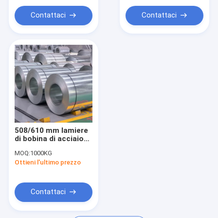
da costruzione
Contattaci
Contattaci
508/610 mm lamiere
di bobina di acciaio
galvanizzato anti-
MOQ:
1000KG
dito 0,2-3,0 mm
Ottieni l'ultimo prezzo
Contattaci