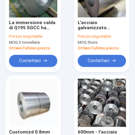
Contattaci
La immersione calda
L'acciaio
di Q195 SGCC ha
galvanizzato
Tubi di acciaio degli ss
galvanizzato le
rivestito dello zinco
Prezzo:
negotiable
Prezzo:
negotiable
bobine DX53D DX51D
ricoperto Aluzinc di
MOQ:
5 tonnellate
MOQ:
5tons
Z140 W600mm
55% arrotola la
Piatto di acciaio di resistenza all'usura
bobina laminata a
Ottieni l'ultimo prezzo
Ottieni l'ultimo prezzo
freddo Crc
Tubo di rame senza cuciture
Contattaci
Contattaci
Strato di alluminio galvanizzato
Piatto dello strato di acciaio al carbonio
Bobine d'acciaio galvanizzate
Tubi della lega di alluminio
Bobina d'acciaio di alluminio
Customizd 0.8mm
600mm - l'acciaio