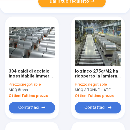
Dai il tuo requisito
304 caldi di acciaio
lo zinco 275g/M2 ha
inossidabile immersi
ricoperto la lamiera
hanno galvanizzato
di acciaio
Prezzo:
negotiable
Prezzo:
negotiable
le bobine d'acciaio
galvanizzata in
MOQ:
5tons
MOQ:
3 TONNELLATE
ASTM IL GB G60
bobina SGCD1 SGCD2
1.5mm spesso
SGC340 SGC400
Ottieni l'ultimo prezzo
Ottieni l'ultimo prezzo
Contattaci
Contattaci