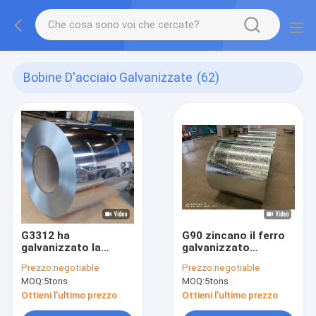
Bobine D'acciaio Galvanizzate
(62)
G3312 ha
G90 zincano il ferro
galvanizzato la
galvanizzato
bobina laminata a
rivestito arrotolano
Prezzo:
negotiable
Prezzo:
negotiable
caldo di gi di
la bobina dello strato
MOQ:
5tons
MOQ:
5tons
spessore d'acciaio
di gi di larghezza di
della bobina 18mm
1500mm
Ottieni l'ultimo prezzo
Ottieni l'ultimo prezzo