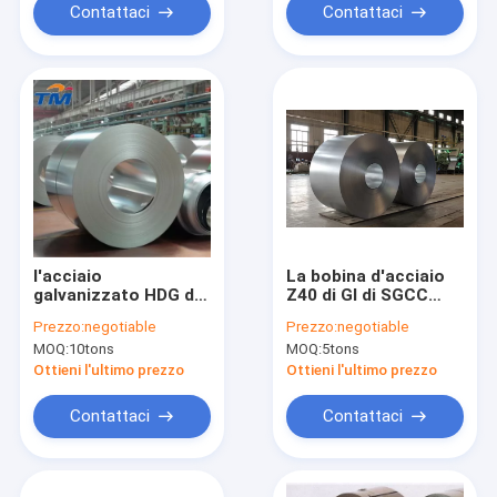
Contattaci
Contattaci
l'acciaio
La bobina d'acciaio
galvanizzato HDG di
Z40 di GI di SGCC
2mm arrotola lo
Q195 zinca rivestito
Prezzo:
negotiable
Prezzo:
negotiable
zinco Z275 ricoperto
MOQ:
10tons
MOQ:
5tons
Ottieni l'ultimo prezzo
Ottieni l'ultimo prezzo
Contattaci
Contattaci