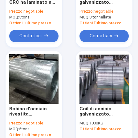
CRC ha laminato a
galvanizzato
Tubi d'acciaio senza cuciture
freddo la bobina
immerso caldo
Prezzo:
negotiable
Prezzo:
negotiable
d'acciaio
principale di
MOQ:
Bobine di acciaio inossidabile
5tons
MOQ:
3 tonnellate
galvanizzata DX51D
lunghezza ASME di
Z80 Z90 Z120
1500mm arrotola la
Ottieni l'ultimo prezzo
Ottieni l'ultimo prezzo
bobina della lamiera
Strato del piatto di acciaio inossidabile
sottile di HDG
Contattaci
Contattaci
Piatti d'acciaio galvanizzati
Metropolitana d'acciaio del quadrato della cavità
Tubo d'acciaio galvanizzato immerso caldo
Tubi d'acciaio saldati
Bobina d'acciaio
Coil di acciaio
rivestita
galvanizzato
galvanizzata
laminato a freddo
Prezzo:
negotiable
MOQ:
1000KG
immersa calda Z40
con spangolo
MOQ:
5tons
Ottieni l'ultimo prezzo
Z60 ASTM A53 dello
regolare larghezza
zinco per materiale
600-1500 mm
Ottieni l'ultimo prezzo