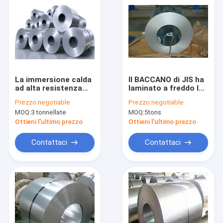
La immersione calda
Il BACCANO di JIS ha
ad alta resistenza
laminato a freddo la
Q135 ha galvanizzato
bobina d'acciaio
Prezzo:
negotiable
Prezzo:
negotiable
le bobine che
DC54D+Z C51D+ZF
MOQ:
3 tonnellate
MOQ:
5tons
d'acciaio 30g/M2
Z275 del galvalume di
zincano la bobina
Aluzinc
Ottieni l'ultimo prezzo
Ottieni l'ultimo prezzo
ricoprente dello
strato di gi
Contattaci
Contattaci
Casa
prodotti
Chi siamo