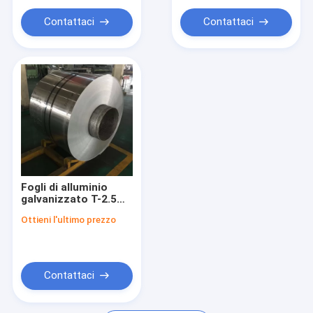
Contattaci
Contattaci
Fogli di alluminio
galvanizzato T-2.5
con tecnica di
Ottieni l'ultimo prezzo
laminatura a freddo e
grado T-2.5
Contattaci