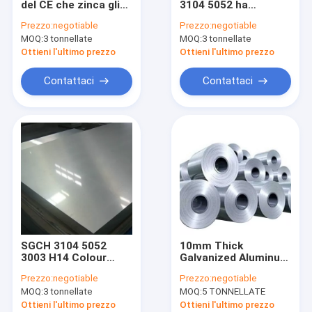
del CE che zinca gli
3104 5052 ha
Tubi d'acciaio senza cuciture
strati coprenti di
galvanizzato la
Prezzo:
negotiable
Prezzo:
negotiable
alluminio coprono
lamiera sottile di
MOQ:
Bobine di acciaio inossidabile
3 tonnellate
MOQ:
3 tonnellate
l'OEM di GB dei
alluminio G500 dura
pannelli
Ottieni l'ultimo prezzo
Ottieni l'ultimo prezzo
Strato del piatto di acciaio inossidabile
Contattaci
Contattaci
Piatti d'acciaio galvanizzati
Metropolitana d'acciaio del quadrato della cavità
Tubo d'acciaio galvanizzato immerso caldo
Tubi d'acciaio saldati
SGCH 3104 5052
10mm Thick
3003 H14 Colour
Galvanized Aluminum
Coated Galvalume
Sheet Roll AZ70
Prezzo:
negotiable
Prezzo:
negotiable
Sheet 600 To
AZ200 ASTM Slit
MOQ:
3 tonnellate
MOQ:
5 TONNELLATE
2000mm
Edge
Ottieni l'ultimo prezzo
Ottieni l'ultimo prezzo