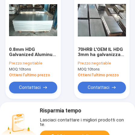
0.8mm HDG
70HRB L'OEM IL HDG
Galvanized Aluminum
3mm ha galvanizzato
Sheets JIS Stardard
i lustrini zero di Inox
Prezzo:
negotiable
Prezzo:
negotiable
dello strato di
MOQ:
10tons
MOQ:
10tons
alluminio
Ottieni l'ultimo prezzo
Ottieni l'ultimo prezzo
Contattaci
Contattaci
Risparmia tempo
Lasciaci contattare i migliori prodotti con
te.