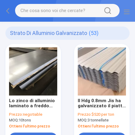
Strato Di Alluminio Galvanizzato
(53)
Lo zinco di alluminio
Il Hdg 0.8mm Jis ha
laminato a freddo
galvanizzato il piatto
immerso caldo ha
di alluminio dello
Prezzo:
negotiable
Prezzo:
$520 per ton
ricoperto il
strato
MOQ:
10tons
MOQ:
3 tonnellate
galvalume Alluminio-
zinco/d'acciaio/lamiera
Ottieni l'ultimo prezzo
Ottieni l'ultimo prezzo
di acciaio