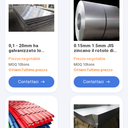
0,1 - 20mm ha
0.15mm 1.5mm JIS
galvanizzato lo
zincano il rotolo di
strato di alluminio
alluminio laminato a
Prezzo:
negotiable
Prezzo:
negotiable
AZ100 zincano lo
freddo rivestito HDP
MOQ:
10tons
MOQ:
10tons
strato coprente di
PVDF della lamiera
alluminio
sottile
Ottieni l'ultimo prezzo
Ottieni l'ultimo prezzo
Contattaci
Contattaci
Casa
prodotti
Chi siamo