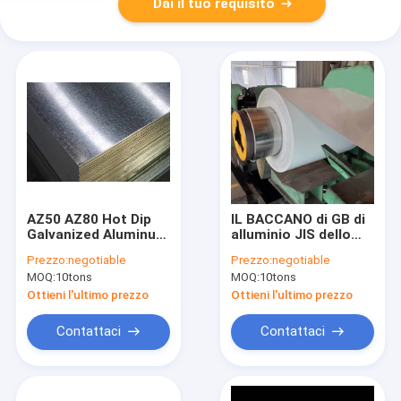
Dai il tuo requisito
AZ50 AZ80 Hot Dip
IL BACCANO di GB di
Galvanized Aluminum
alluminio JIS dello
Sheet 0.5mm
strato dello zinco di
Prezzo:
negotiable
Prezzo:
negotiable
Thickness High
DX51D SGCC 2mm ha
MOQ:
10tons
MOQ:
10tons
Temperature
galvanizzato il rotolo
di alluminio della
Ottieni l'ultimo prezzo
Ottieni l'ultimo prezzo
lamiera sottile
Contattaci
Contattaci