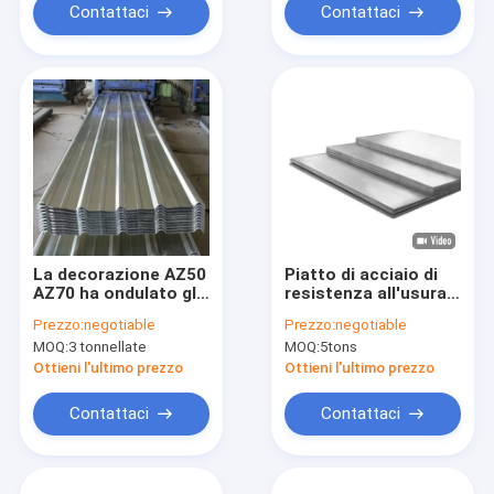
galvanizzata
Contattaci
Contattaci
La decorazione AZ50
Piatto di acciaio di
AZ70 ha ondulato gli
resistenza all'usura
strati coprenti di
di prezzi A516 Gr 70
Prezzo:
negotiable
Prezzo:
negotiable
alluminio 0.1mm -
del piatto del acciaio
MOQ:
3 tonnellate
MOQ:
5tons
20mm
al carbonio del piatto
d'acciaio del grado
Ottieni l'ultimo prezzo
Ottieni l'ultimo prezzo
50 del piatto ASTM
A572 di acciaio al
Contattaci
Contattaci
carbonio