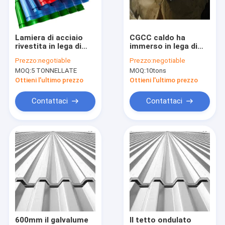
Contattaci
Lamiera di acciaio
CGCC caldo ha
rivestita in lega di
immerso in lega di
Tubi di acciaio degli ss
zinco di alluminio su
zinco di alluminio
Prezzo:
negotiable
Prezzo:
negotiable
misura del tetto
dello strato
MOQ:
5 TONNELLATE
MOQ:
10tons
0.05mm AZ50 AZ100
galvanizzato 2mm
Piatto di acciaio di resistenza all'usura
AZ120 ricoperto
Ottieni l'ultimo prezzo
Ottieni l'ultimo prezzo
Tubo di rame senza cuciture
Contattaci
Contattaci
Strato di alluminio galvanizzato
Piatto dello strato di acciaio al carbonio
Bobine d'acciaio galvanizzate
Tubi della lega di alluminio
Bobina d'acciaio di alluminio
600mm il galvalume
Il tetto ondulato