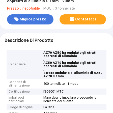
coprenti di alluminio 0.1mm - 20mm
Prezzo：negotiable
MOQ：3 tonnellate
Miglior prezzo
Contattaci
Descrizione Di Prodotto
AZ70 AZ50 ha ondulato gli strati
coprenti di alluminio
,
AZ50 AZ70 ha ondulato gli strati
Evidenziare
coprenti di alluminio
,
Strato ondulato di alluminio di AZ50
AZ70 0.1mm
Capacità di
500 tonnellate - 1 mese
alimentazione
Certificazione
ISO9001 MTC
Imballaggi
Mare degno imballare o secondo la
particolari
richiesta del cliente
Luogo di origine
La Cina