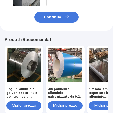
Continua
Prodotti Raccomandati
Fogli di alluminio
JIS pannelli di
1.2 mm lamiere
galvanizzato T-2.5
alluminio
copertura in
con tecnica di
galvanizzato da 0,2
alluminio
laminatura a freddo
mm a 3,0 mm per
galvanizzato 
e grado T-2.5
tetti
Standard
Miglior prezzo
Miglior prezzo
Miglior pr