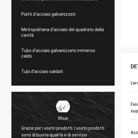
Piatti d'acciaio galvanizzati
Metropolitana d'acciaio del quadrato della
cavità
Tubo d'acciaio galvanizzato immerso
caldo
DE
Tubi d'acciaio saldati
Lar
Fin
sup
Khue
Grazie per i vostri prodotti. I vostri prodotti
Molte g
Acc
sono di buona qualità e di servizio
La qual