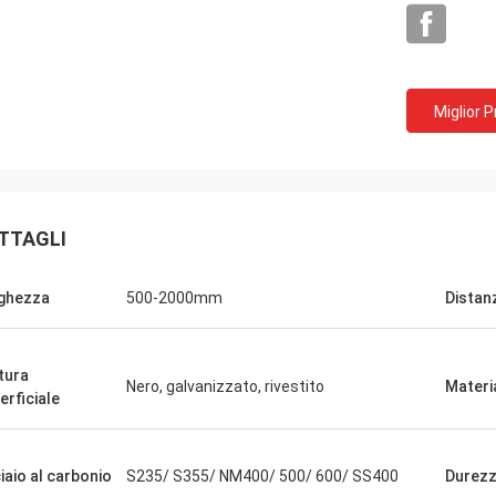
Miglior 
TTAGLI
ghezza
500-2000mm
Distan
itura
Nero, galvanizzato, rivestito
Materi
erficiale
Igname
razie per il vostro servizio sincero.
iaio al carbonio
S235/ S355/ NM400/ 500/ 600/ SS400
Durez
ità dei vostri prodotti ha stata