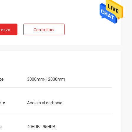
Prezzo
Contattaci
ze
3000mm-12000mm
ale
Acciaio al carbonio
za
40HRB--95HRB