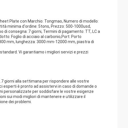
 Sheet Plate con Marchio: Tongmao, Numero di modello:
antità minima d'ordine: 5tons, Prezzo: 500-1000usd,
po di consegna: 7 giorni, Termini di pagamento: TT, LC a
to: Foglio di acciaio al carbonio,Port: Porto
mm-300 mm, lunghezza: 3000 mm-12000 mm, piastra di
 standard. Vi garantiamo i migliori servizi e prezzi
.7 giorni alla settimana per rispondere alle vostre
ci esperti è pronto ad assistervi in caso di domande o
oni personalizzate per soddisfare le vostre esigenze
oni sui modi migliori di mantenere e utilizzare il
ione dei problemi.