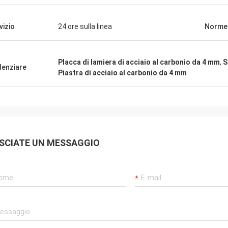
 molto buona. Molto siamo
ti in futuro e speranza di avere più
vizio
24 ore sulla linea
Norme
azione.
Placca di lamiera di acciaio al carbonio da 4 mm
,
S
denziare
Piastra di acciaio al carbonio da 4 mm
SCIATE UN MESSAGGIO