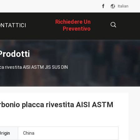
Italian
Richiedere Un
NTATTICI
Preventivo
Prodotti
描
ca rivestita AISI ASTM JIS SUS DIN
述
rbonio placca rivestita AISI ASTM
rigin
China