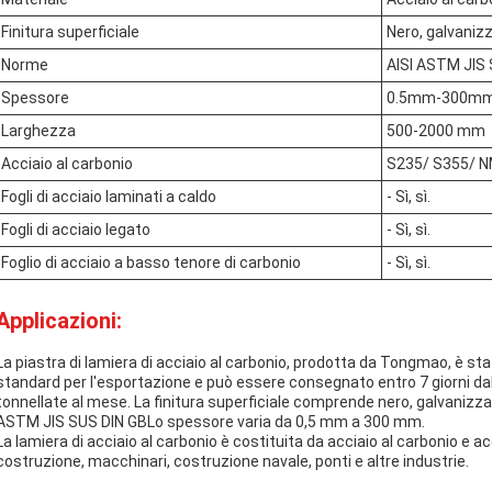
Finitura superficiale
Nero, galvanizz
Norme
AISI ASTM JIS 
Spessore
0.5mm-300m
Larghezza
500-2000 mm
Acciaio al carbonio
S235/ S355/ N
Fogli di acciaio laminati a caldo
- Sì, sì.
Fogli di acciaio legato
- Sì, sì.
Foglio di acciaio a basso tenore di carbonio
- Sì, sì.
Applicazioni:
La piastra di lamiera di acciaio al carbonio, prodotta da Tongmao, è st
standard per l'esportazione e può essere consegnato entro 7 giorni d
tonnellate al mese. La finitura superficiale comprende nero, galvanizza
ASTM JIS SUS DIN GBLo spessore varia da 0,5 mm a 300 mm.
La lamiera di acciaio al carbonio è costituita da acciaio al carbonio e ac
costruzione, macchinari, costruzione navale, ponti e altre industrie.