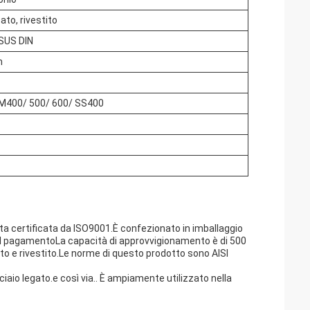
ato, rivestito
SUS DIN
m
M400/ 500/ 600/ SS400
ata certificata da ISO9001.È confezionato in imballaggio
al pagamentoLa capacità di approvvigionamento è di 500
to e rivestito.Le norme di questo prodotto sono AISI
ciaio legato.e così via.. È ampiamente utilizzato nella