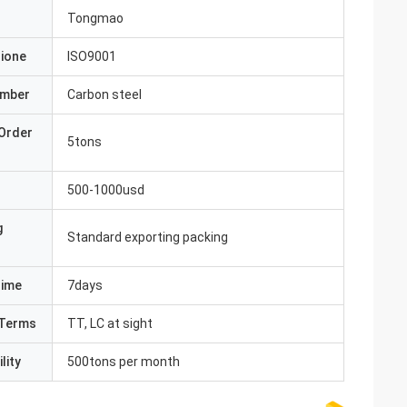
Tongmao
zione
ISO9001
umber
Carbon steel
Order
5tons
500-1000usd
g
Standard exporting packing
Time
7days
Terms
TT, LC at sight
lity
500tons per month