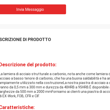
Invia Messaggio
SCRIZIONE DI PRODOTTO
Descrizione del prodotto:
La lamiera di acciaio strutturale a carbonio, nota anche come lamiera di
acciaio a basso tenore di carbonio, che ha una buona saldabilità e ha a
ampiamente utilizzato nella costruzioneLa nostra piastra di acciaio a c
vanno da 0,5 mm a 300 mm e durezza da 40HRB a 95HRB.È disponibile
larghezze da 500 mm a 2000 mmForniamo ai clienti una piastra di acciai
di EX-Work, FOB, CFR e CIF.
Caratteristiche: