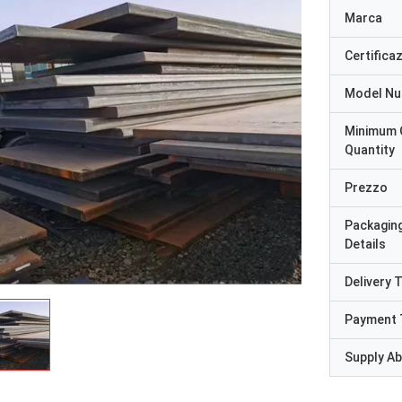
Marca
Certifica
Model N
Minimum 
Quantity
Prezzo
Packagin
Details
Delivery 
Payment 
Supply Abi