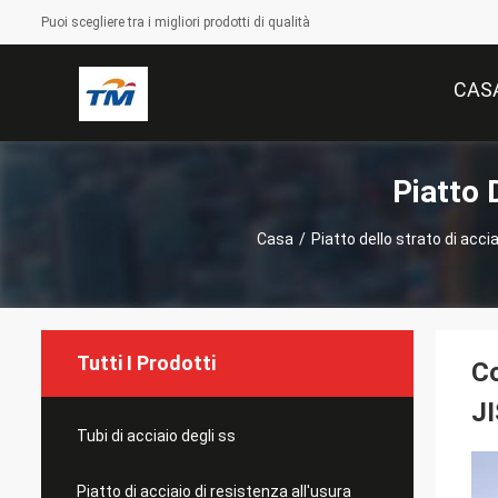
Puoi scegliere tra i migliori prodotti di qualità
CAS
Piatto 
Casa
/
Piatto dello strato di acci
Tutti I Prodotti
Co
J
Tubi di acciaio degli ss
Piatto di acciaio di resistenza all'usura