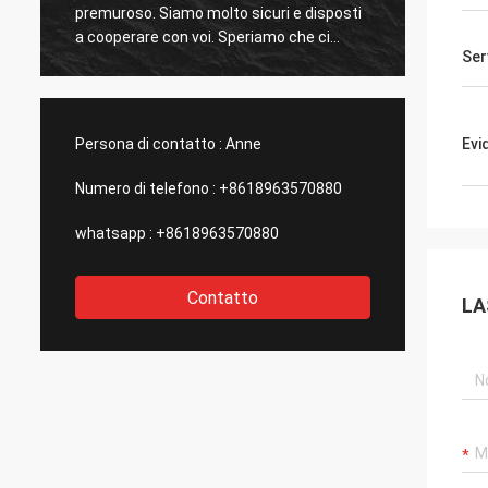
premuroso. Siamo molto sicuri e disposti
sempre
a cooperare con voi. Speriamo che ci
solleva
Ser
siano in futuro opportunità per la
cooper
cooperazione con altri prodotti.
Persona di contatto :
Anne
Evi
Numero di telefono :
+8618963570880
whatsapp :
+8618963570880
Contatto
LA