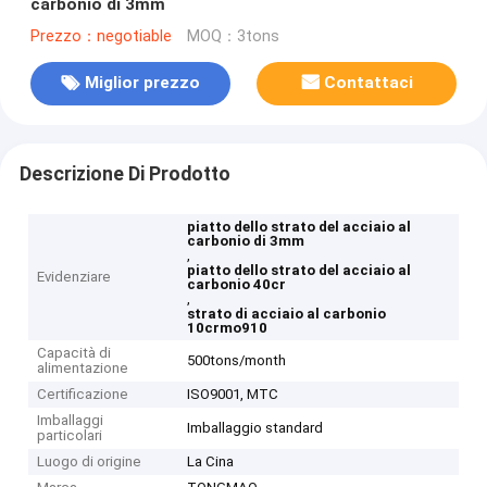
carbonio di 3mm
Prezzo：negotiable
MOQ：3tons
Miglior prezzo
Contattaci
Descrizione Di Prodotto
piatto dello strato del acciaio al
carbonio di 3mm
,
piatto dello strato del acciaio al
Evidenziare
carbonio 40cr
,
strato di acciaio al carbonio
10crmo910
Capacità di
500tons/month
alimentazione
Certificazione
ISO9001, MTC
Imballaggi
Imballaggio standard
particolari
Luogo di origine
La Cina