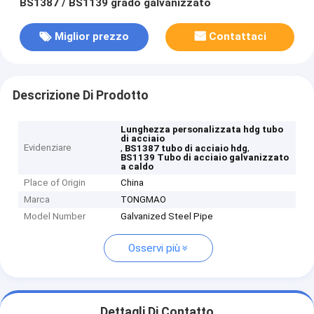
BS1387 / BS1139 grado galvanizzato
Miglior prezzo
Contattaci
Descrizione Di Prodotto
Lunghezza personalizzata hdg tubo
di acciaio
Evidenziare
,
,
BS1387 tubo di acciaio hdg
BS1139 Tubo di acciaio galvanizzato
a caldo
Place of Origin
China
Marca
TONGMAO
Model Number
Galvanized Steel Pipe
Osservi più
Dettagli Di Contatto