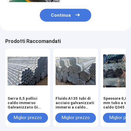
Continua
Prodotti Raccomandati
Serra 0,5 pollici
Fluido A135 tubi di
Spessore 0,8 
caldo immerso
acciaio galvanizzati
mm tubo a sca
Galvanizzato Gi
immersi a caldo
caldo Q345 A
tubo Astm A135
imballaggio in
A795
sacchetto di
Miglior prezzo
Miglior prezzo
Miglior pr
plastica
impermeabile