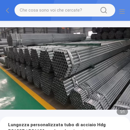
1
/
1
Lungozza personalizzata tubo di acciaio Hdg