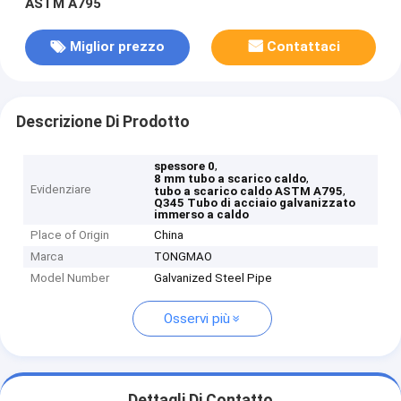
ASTM A795
Miglior prezzo
Contattaci
Descrizione Di Prodotto
,
spessore 0
,
8 mm tubo a scarico caldo
Evidenziare
,
tubo a scarico caldo ASTM A795
Q345 Tubo di acciaio galvanizzato
immerso a caldo
Place of Origin
China
Marca
TONGMAO
Model Number
Galvanized Steel Pipe
Osservi più
Dettagli Di Contatto