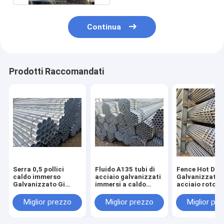
Continua
Prodotti Raccomandati
Serra 0,5 pollici
Fluido A135 tubi di
Fence Hot Dip
caldo immerso
acciaio galvanizzati
Galvanizzato t
Galvanizzato Gi
immersi a caldo
acciaio rotond
tubo Astm A135
imballaggio in
quadrato /
sacchetto di
dimensione
Miglior prezzo
Miglior prezzo
Miglior pr
plastica
rettangolare
impermeabile