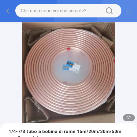
2
/
4
1/4-7/8 tubo a bobina di rame 15m/20m/30m/50m