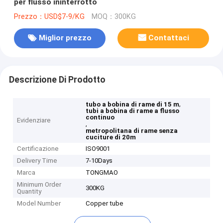
per flusso ininterrotto
Prezzo：USD$7-9/KG
MOQ：300KG
Miglior prezzo
Contattaci
Descrizione Di Prodotto
,
tubo a bobina di rame di 15 m
tubi a bobina di rame a flusso
continuo
Evidenziare
,
metropolitana di rame senza
cuciture di 20m
Certificazione
ISO9001
Delivery Time
7-10Days
Marca
TONGMAO
Minimum Order
300KG
Quantity
Model Number
Copper tube