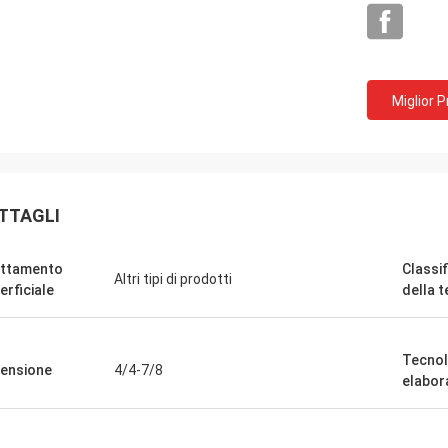
Miglior 
TTAGLI
ttamento
Classi
Altri tipi di prodotti
erficiale
della 
Tecnol
ensione
4/4-7/8
elabor
Igname
l vostro servizio sincero.
tri prodotti ha stata