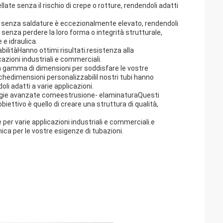
te senza il rischio di crepe o rotture, rendendoli adatti
ame senza saldature è eccezionalmente elevato, rendendoli
senza perdere la loro forma o integrità strutturale,
 e idraulica.
bilità
Hanno ottimi risultati.
resistenza alla
zioni industriali e commerciali.
ta gamma di dimensioni per soddisfare le vostre
nche
dimensioni personalizzabili
I nostri tubi hanno
oli adatti a varie applicazioni.
logie avanzate come
estrusione
- e
laminatura
Questi
obiettivo è quello di creare una struttura di qualità,
 per varie applicazioni industriali e commerciali.e
ica per le vostre esigenze di tubazioni.