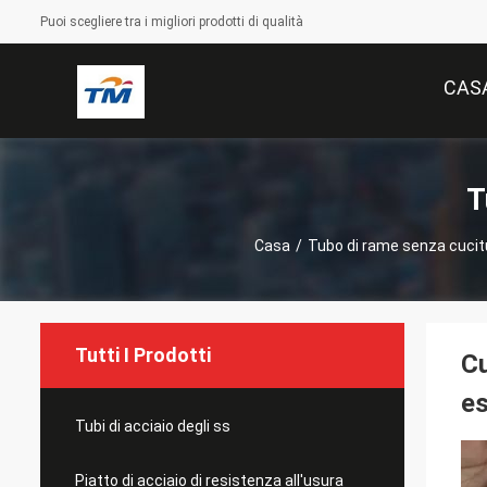
Puoi scegliere tra i migliori prodotti di qualità
CAS
T
Casa
/
Tubo di rame senza cucit
Tutti I Prodotti
Cu
es
Tubi di acciaio degli ss
Piatto di acciaio di resistenza all'usura