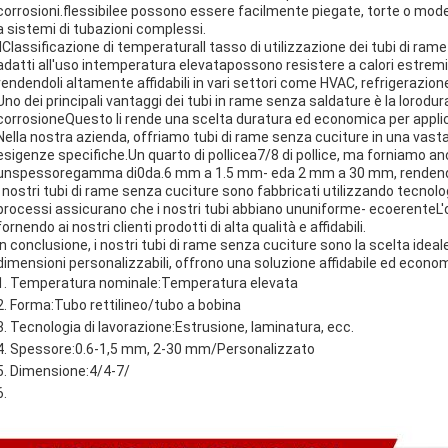
corrosioni.
flessibile
e possono essere facilmente piegate, torte o modella
a sistemi di tubazioni complessi.
l
Classificazione di temperatura
Il tasso di utilizzazione dei tubi di r
adatti all'uso in
temperatura elevata
possono resistere a calori estremi 
rendendoli altamente affidabili in vari settori come HVAC, refrigerazione
Uno dei principali vantaggi dei tubi in rame senza saldature è la loro
dura
corrosione
Questo li rende una scelta duratura ed economica per applica
Nella nostra azienda, offriamo tubi di rame senza cuciture in una vas
esigenze specifiche.
Un quarto di pollice
a
7/8 di pollice
, ma forniamo a
un
spessore
gamma di
0da.6 mm a 1.5 mm
- e
da 2 mm a 30 mm
, rendend
I nostri tubi di rame senza cuciture sono fabbricati utilizzando tecno
processi assicurano che i nostri tubi abbiano un
uniforme
- e
coerente
L'
fornendo ai nostri clienti prodotti di alta qualità e affidabili.
In conclusione, i nostri tubi di rame senza cuciture sono la scelta ideale
dimensioni personalizzabili, offrono una soluzione affidabile ed econom
Temperatura nominale:
Temperatura elevata
Forma:
Tubo rettilineo/tubo a bobina
Tecnologia di lavorazione:
Estrusione, laminatura, ecc.
Spessore:
0.6-1,5 mm, 2-30 mm/Personalizzato
Dimensione:
4/4-7/