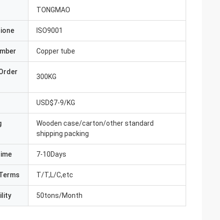
TONGMAO
zione
ISO9001
umber
Copper tube
Order
300KG
USD$7-9/KG
g
Wooden case/carton/other standard
shipping packing
Time
7-10Days
Terms
T/T,L/C,etc
lity
50tons/Month