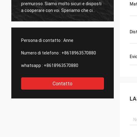
premuroso. Siamo molto sicuri e disposti
sempre molto bu
Mat
a cooperare con voi. Speriamo che ci
sollevati in futur
siano in futuro opportunità per la
cooperazione.
cooperazione con altri prodotti.
Dis
Persona di contatto :
Anne
Numero di telefono :
+8618963570880
Evi
whatsapp :
+8618963570880
Contatto
LA