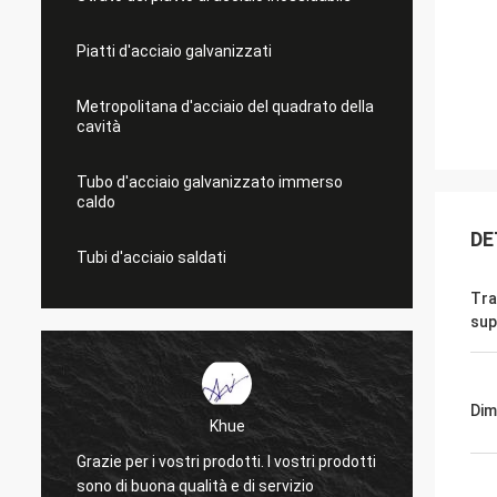
Piatti d'acciaio galvanizzati
Metropolitana d'acciaio del quadrato della
cavità
Tubo d'acciaio galvanizzato immerso
caldo
DE
Tubi d'acciaio saldati
Tra
sup
Dim
Khue
Grazie per i vostri prodotti. I vostri prodotti
Molte grazie per i
sono di buona qualità e di servizio
La qualità dei vos