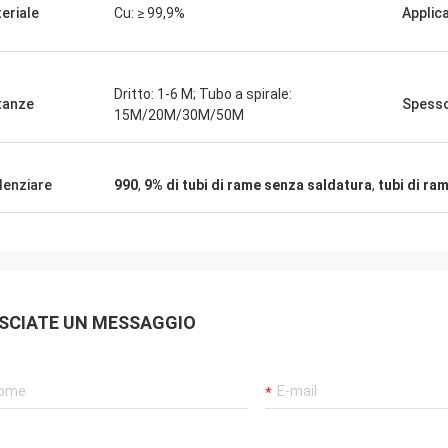
ona. Molto siamo
eriale
Cu: ≥ 99,9%
Applic
o e speranza di avere più
Dritto: 1-6 M; Tubo a spirale:
tanze
Spess
15M/20M/30M/50M
denziare
990
,
9% di tubi di rame senza saldatura
,
tubi di ra
SCIATE UN MESSAGGIO