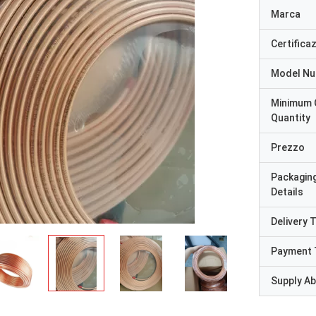
Marca
Certifica
Model N
Minimum 
Quantity
Prezzo
Packagin
Details
Delivery 
Payment 
Supply Abi