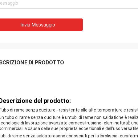
Invia Messaggio
SCRIZIONE DI PRODOTTO
Descrizione del prodotto:
Tubo di rame senza cuciture - resistente alle alte temperature e resis
Un tubo di rame senza cuciture è un
tubi di rame non saldati
che è reali
tecnologie di lavorazione avanzate come
estrusione
- e
laminatura
È una
commerciali a causa delle sue proprietà eccezionali e dell'uso versatile
tubi di rame senza saldatura
sono conosciuti per la loro
liscia
- e
unifor