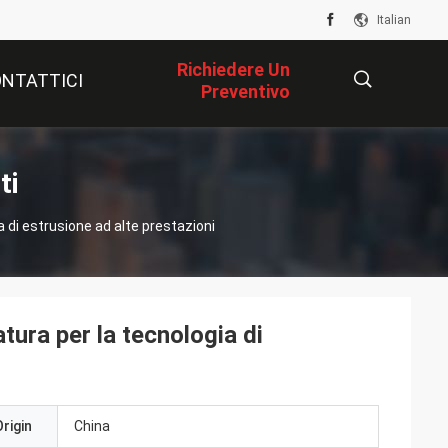
Italian
Richiedere Un
NTATTICI
Preventivo
描
ti
 di estrusione ad alte prestazioni
述
ura per la tecnologia di
rigin
China