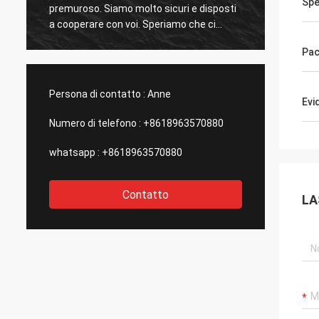
Spe
premuroso. Siamo molto sicuri e disposti
sempre
a cooperare con voi. Speriamo che ci
solleva
siano in futuro opportunità per la
cooper
Pa
cooperazione con altri prodotti.
Persona di contatto :
Anne
Evi
Numero di telefono :
+8618963570880
whatsapp :
+8618963570880
Contatto
LA