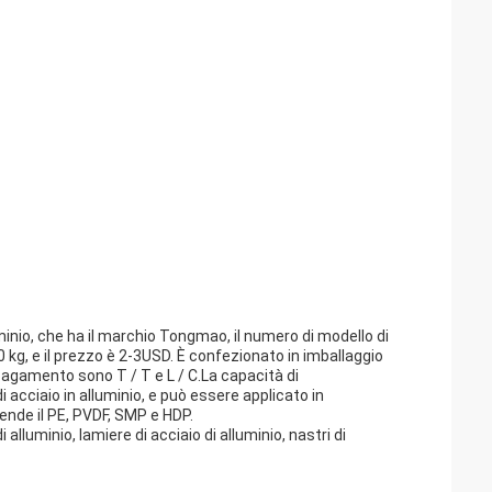
minio, che ha il marchio Tongmao, il numero di modello di
0 kg, e il prezzo è 2-3USD. È confezionato in imballaggio
i pagamento sono T / T e L / C.La capacità di
 acciaio in alluminio, e può essere applicato in
rende il PE, PVDF, SMP e HDP.
lluminio, lamiere di acciaio di alluminio, nastri di