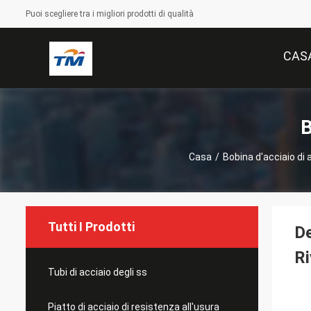
Puoi scegliere tra i migliori prodotti di qualità
CAS
B
Casa
/
Bobina d'acciaio di 
Tutti I Prodotti
De
R
Tubi di acciaio degli ss
Piatto di acciaio di resistenza all'usura