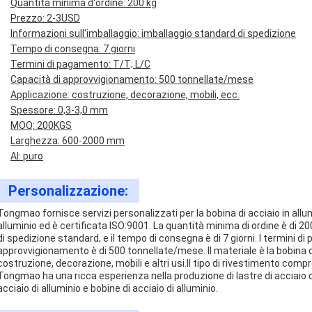
Quantità minima d'ordine: 200 kg
Prezzo: 2-3USD
Informazioni sull'imballaggio: imballaggio standard di spedizione
Tempo di consegna: 7 giorni
Termini di pagamento: T/T; L/C
Capacità di approvvigionamento: 500 tonnellate/mese
Applicazione: costruzione, decorazione, mobili, ecc.
Spessore: 0,3-3,0 mm
MOQ: 200KGS
Larghezza: 600-2000 mm
Al: puro
Personalizzazione:
Tongmao fornisce servizi personalizzati per la bobina di acciaio in allu
alluminio ed è certificata ISO:9001. La quantità minima di ordine è di 20
di spedizione standard, e il tempo di consegna è di 7 giorni. I termini d
approvvigionamento è di 500 tonnellate/mese. Il materiale è la bobina di
costruzione, decorazione, mobili e altri usi.Il tipo di rivestimento comp
Tongmao ha una ricca esperienza nella produzione di lastre di acciaio di a
acciaio di alluminio e bobine di acciaio di alluminio.