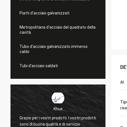
Piatti d'acciaio galvanizzati
Metropolitana d'acciaio del quadrato della
cavità
Tubo d'acciaio galvanizzato immerso
caldo
Tubi d'acciaio saldati
DE
Al
Tip
riv
Khue
Grazie per i vostri prodotti. I vostri prodotti
Molte g
sono di buona qualità e di servizio
La qual