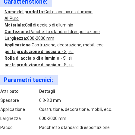
Caratteristiche:
Nome del prodotto:
Coil di acciaio di alluminio
Al:
Puro
Materiale:
Coil di acciaio di alluminio
Confezione:
Pacchetto standard di esportazione
Larghezza:
600-2000 mm
Applicazione:
Costruzione, decorazione, mobili, ecc.
per la produzione di acciaio:
- Sì, sì.
Rolla di acciaio di alluminio:
- Sì, sì.
per la produzione di acciaio:
- Sì, sì.
Parametri tecnici:
Attributo
Dettagli
Spessore
0.3-3.0 mm
Applicazione
Costruzione, decorazione, mobili, ecc.
Larghezza
600-2000 mm
Pacco
Pacchetto standard di esportazione