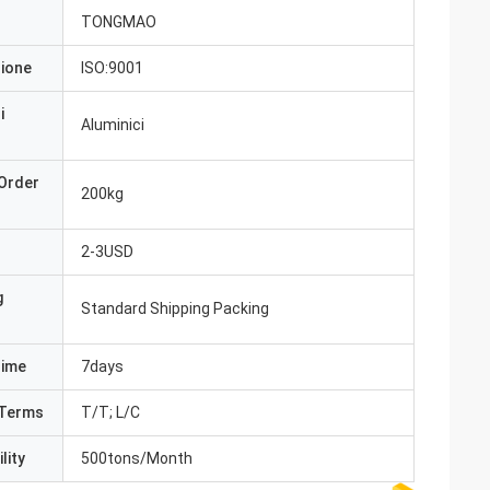
TONGMAO
zione
ISO:9001
i
Aluminici
Order
200kg
2-3USD
g
Standard Shipping Packing
Time
7days
Terms
T/T; L/C
lity
500tons/Month