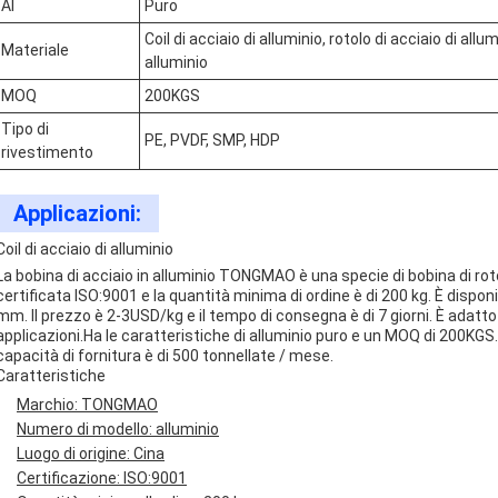
Al
Puro
Coil di acciaio di alluminio, rotolo di acciaio di allu
Materiale
alluminio
MOQ
200KGS
Tipo di
PE, PVDF, SMP, HDP
rivestimento
Applicazioni:
Coil di acciaio di alluminio
La bobina di acciaio in alluminio TONGMAO è una specie di bobina di roto
certificata ISO:9001 e la quantità minima di ordine è di 200 kg. È disp
mm. Il prezzo è 2-3USD/kg e il tempo di consegna è di 7 giorni. È adatto 
applicazioni.Ha le caratteristiche di alluminio puro e un MOQ di 200KGS. 
capacità di fornitura è di 500 tonnellate / mese.
Caratteristiche
Marchio: TONGMAO
Numero di modello: alluminio
Luogo di origine: Cina
Certificazione: ISO:9001