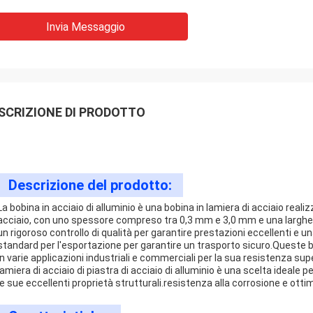
Invia Messaggio
SCRIZIONE DI PRODOTTO
Descrizione del prodotto:
La bobina in acciaio di alluminio è una bobina in lamiera di acciaio real
acciaio, con uno spessore compreso tra 0,3 mm e 3,0 mm e una larg
un rigoroso controllo di qualità per garantire prestazioni eccellenti e 
standard per l'esportazione per garantire un trasporto sicuro.Queste b
in varie applicazioni industriali e commerciali per la sua resistenza su
lamiera di acciaio di piastra di acciaio di alluminio è una scelta ideale pe
le sue eccellenti proprietà strutturali.resistenza alla corrosione e otti