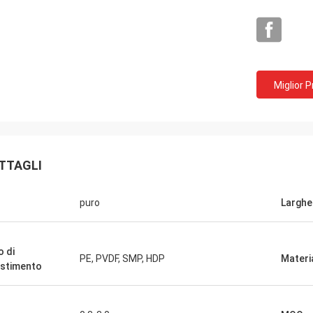
Miglior 
TTAGLI
puro
Larghe
o di
PE, PVDF, SMP, HDP
Materi
estimento
Igname
razie per il vostro servizio sincero.
ità dei vostri prodotti ha stata