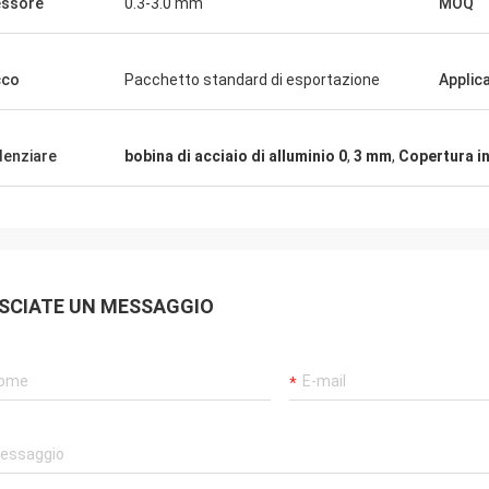
ssore
0.3-3.0 mm
MOQ
 molto buona. Molto siamo
ti in futuro e speranza di avere più
azione.
cco
Pacchetto standard di esportazione
Applic
denziare
bobina di acciaio di alluminio 0
,
3 mm
,
Copertura in
SCIATE UN MESSAGGIO