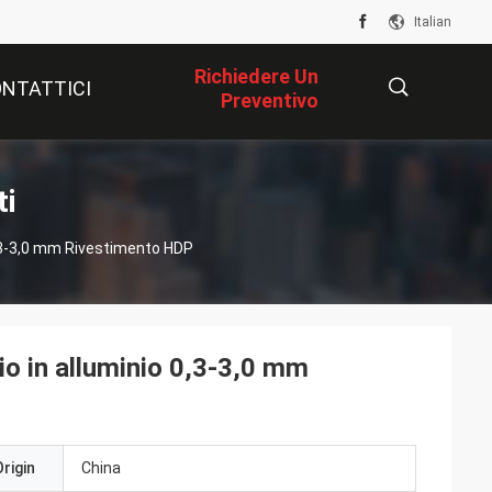
Italian
Richiedere Un
NTATTICI
Preventivo
描
ti
0,3-3,0 mm Rivestimento HDP
述
io in alluminio 0,3-3,0 mm
rigin
China