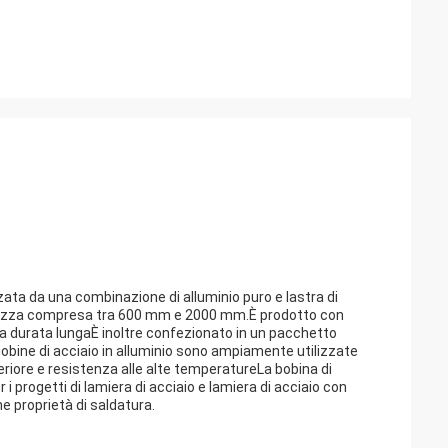
izzata da una combinazione di alluminio puro e lastra di
hezza compresa tra 600 mm e 2000 mm.È prodotto con
una durata lungaÈ inoltre confezionato in un pacchetto
obine di acciaio in alluminio sono ampiamente utilizzate
periore e resistenza alle alte temperatureLa bobina di
r i progetti di lamiera di acciaio e lamiera di acciaio con
me proprietà di saldatura.