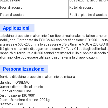
Applicazione
Costruzione, decorazione,
Fogli di acciaio
Rotoli di acciaio
Rotoli di acciaio
Scoli di piastre di acciaio
Applicazioni:
La bobina di acciaio in alluminio è un tipo di materiale metallico ampiam
mobili, ecc. È prodotto da TONGMAO con certificazione ISO: 9001.Il suo ma
larghezza è 600-2000mm, lo spessore è 0.3-3.0mm e MOQ è 200KGS. Il p
di 7 giorni e i termini di pagamento sono T / T, L / C.I dettagli dell'imba
capacità di fornitura è di 500 tonnellate/meseIl rullo di bobina di acciai
alluminio, che può essere utilizzato in una varietà di applicazioni.
Personalizzazione:
Servizio di bobine di acciaio in alluminio su misura
Marchio: TONGMAO
Numero di modello: alluminio
Luogo di origine: Cina
Certificazione: ISO:9001
Quantità minima d'ordine: 200 kg
Prezzo: 2-3USD