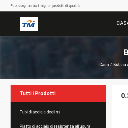
Puoi scegliere tra i migliori prodotti di qualità
CAS
B
Casa
/
Bobina d
Tutti I Prodotti
0.
Tubi di acciaio degli ss
Piatto di acciaio di resistenza all'usura