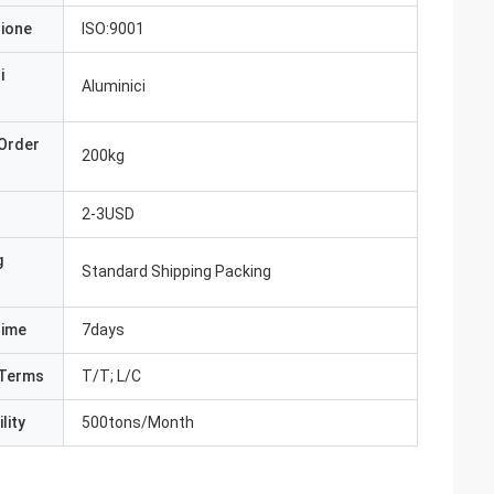
zione
ISO:9001
i
Aluminici
Order
200kg
2-3USD
g
Standard Shipping Packing
Time
7days
Terms
T/T; L/C
lity
500tons/Month