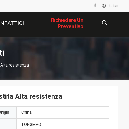
Italian
Richiedere Un
NTATTICI
Preventivo
描
ti
 Alta resistenza
述
tita Alta resistenza
rigin
China
TONGMAO