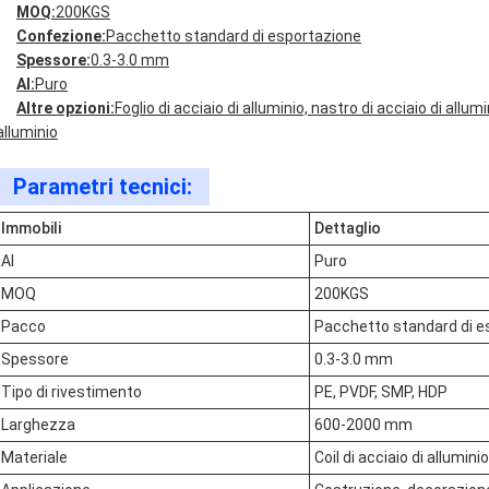
MOQ:
200KGS
Confezione:
Pacchetto standard di esportazione
Spessore:
0.3-3.0 mm
Al:
Puro
Altre opzioni:
Foglio di acciaio di alluminio, nastro di acciaio di allumi
alluminio
Parametri tecnici:
Immobili
Dettaglio
Al
Puro
MOQ
200KGS
Pacco
Pacchetto standard di e
Spessore
0.3-3.0 mm
Tipo di rivestimento
PE, PVDF, SMP, HDP
Larghezza
600-2000 mm
Materiale
Coil di acciaio di alluminio