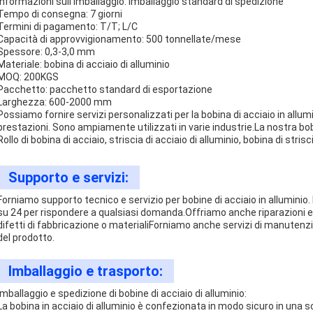
Informazioni sull'imballaggio: imballaggio standard di spedizione
Tempo di consegna: 7 giorni
Termini di pagamento: T/T; L/C
Capacità di approvvigionamento: 500 tonnellate/mese
Spessore: 0,3-3,0 mm
Materiale: bobina di acciaio di alluminio
MOQ: 200KGS
Pacchetto: pacchetto standard di esportazione
Larghezza: 600-2000 mm
Possiamo fornire servizi personalizzati per la bobina di acciaio in allumin
prestazioni. Sono ampiamente utilizzati in varie industrie.La nostra bobi
Rollo di bobina di acciaio, striscia di acciaio di alluminio, bobina di strisc
Supporto e servizi:
Forniamo supporto tecnico e servizio per bobine di acciaio in alluminio.
su 24 per rispondere a qualsiasi domanda.Offriamo anche riparazioni e s
difetti di fabbricazione o materialiForniamo anche servizi di manutenzi
del prodotto.
Imballaggio e trasporto:
Imballaggio e spedizione di bobine di acciaio di alluminio:
La bobina in acciaio di alluminio è confezionata in modo sicuro in una sc