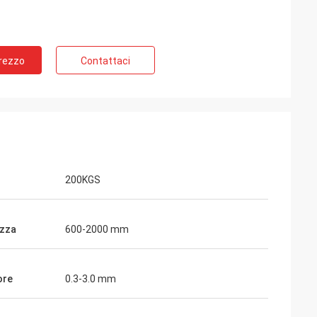
Prezzo
Contattaci
200KGS
zza
600-2000 mm
ore
0.3-3.0 mm