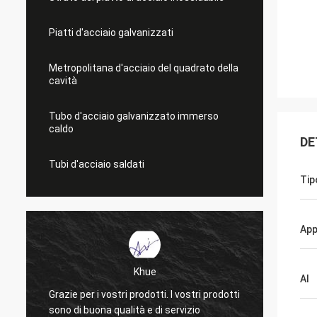
Piatti d'acciaio galvanizzati
Metropolitana d'acciaio del quadrato della
cavità
Tubo d'acciaio galvanizzato immerso
caldo
DE
Tubi d'acciaio saldati
Tip
App
Khue
Al
Grazie per i vostri prodotti. I vostri prodotti
Molte g
sono di buona qualità e di servizio
La qual