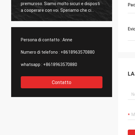
premuroso. Siamo molto sicuri e disposti
sempre
Pa
a cooperare con voi. Speriamo che ci
solleva
siano in futuro opportunità per la
cooper
cooperazione con altri prodotti.
Evi
Persona di contatto :
Anne
Numero di telefono :
+8618963570880
whatsapp :
+8618963570880
LA
Contatto