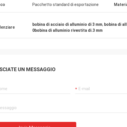
 molto buona. Molto siamo
cco
Pacchetto standard di esportazione
Materi
ti in futuro e speranza di avere più
azione.
bobina di acciaio di alluminio di 3 mm
,
bobina di al
denziare
0bobina di alluminio rivestita di.3 mm
SCIATE UN MESSAGGIO