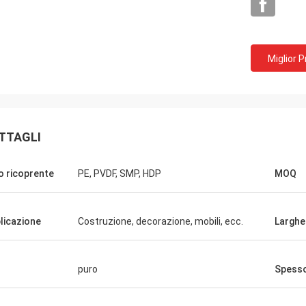
Miglior 
TTAGLI
o ricoprente
PE, PVDF, SMP, HDP
MOQ
licazione
Costruzione, decorazione, mobili, ecc.
Larghe
Igname
puro
Spess
razie per il vostro servizio sincero.
ità dei vostri prodotti ha stata