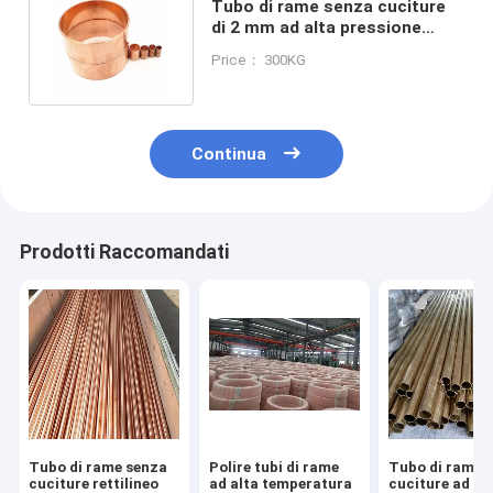
Tubo di rame senza cuciture
di 2 mm ad alta pressione
rosso / giallo dritto / bobina
Price： 300KG
Continua
Prodotti Raccomandati
Tubo di rame senza
Polire tubi di rame
Tubo di rame 
cuciture rettilineo
ad alta temperatura
cuciture ad al