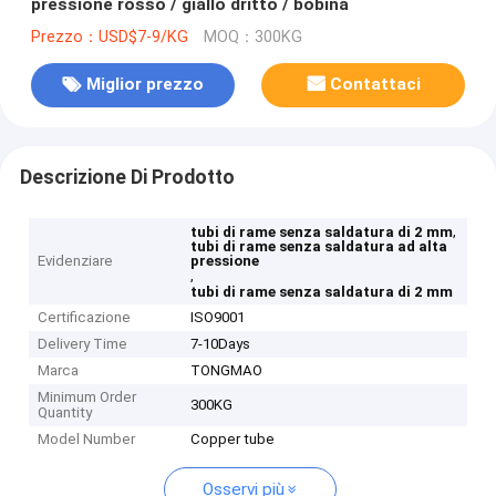
pressione rosso / giallo dritto / bobina
Prezzo：USD$7-9/KG
MOQ：300KG
Miglior prezzo
Contattaci
Descrizione Di Prodotto
,
tubi di rame senza saldatura di 2 mm
tubi di rame senza saldatura ad alta
Evidenziare
pressione
,
tubi di rame senza saldatura di 2 mm
Certificazione
ISO9001
Delivery Time
7-10Days
Marca
TONGMAO
Minimum Order
300KG
Quantity
Model Number
Copper tube
Osservi più