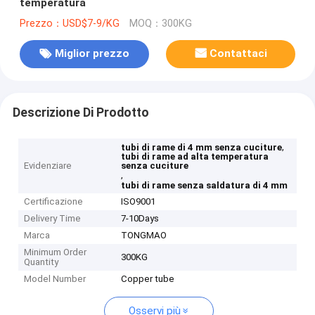
temperatura
Prezzo：USD$7-9/KG
MOQ：300KG
Miglior prezzo
Contattaci
Descrizione Di Prodotto
,
tubi di rame di 4 mm senza cuciture
tubi di rame ad alta temperatura
Evidenziare
senza cuciture
,
tubi di rame senza saldatura di 4 mm
Certificazione
ISO9001
Delivery Time
7-10Days
Marca
TONGMAO
Minimum Order
300KG
Quantity
Model Number
Copper tube
Osservi più