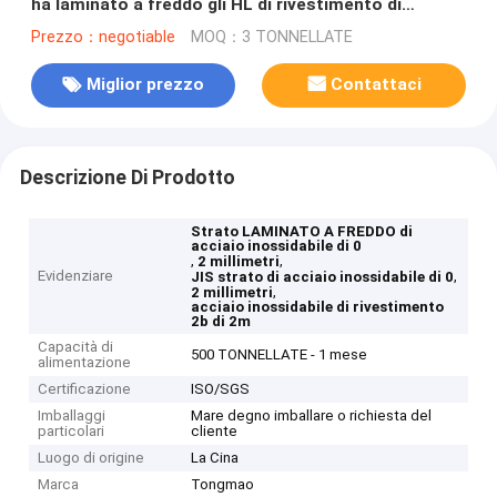
ha laminato a freddo gli HL di rivestimento di
SEDERE 2B di 2m
Prezzo：negotiable
MOQ：3 TONNELLATE
Miglior prezzo
Contattaci
Descrizione Di Prodotto
Strato LAMINATO A FREDDO di
acciaio inossidabile di 0
,
,
2 millimetri
Evidenziare
,
JIS strato di acciaio inossidabile di 0
,
2 millimetri
acciaio inossidabile di rivestimento
2b di 2m
Capacità di
500 TONNELLATE - 1 mese
alimentazione
Certificazione
ISO/SGS
Imballaggi
Mare degno imballare o richiesta del
particolari
cliente
Luogo di origine
La Cina
Marca
Tongmao